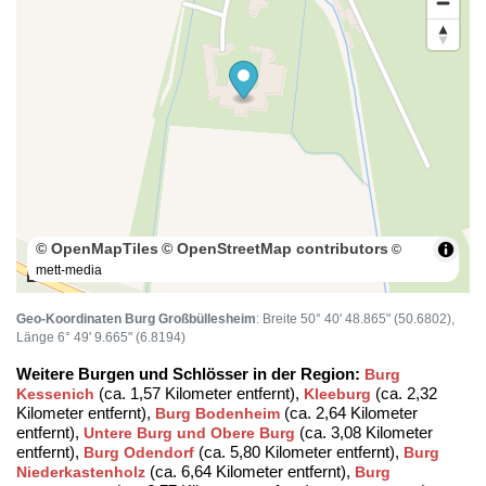
© OpenMapTiles
© OpenStreetMap contributors
©
mett-media
100 m
Geo-Koordinaten Burg Großbüllesheim
: Breite 50° 40' 48.865" (50.6802),
Länge 6° 49' 9.665" (6.8194)
Weitere Burgen und Schlösser in der Region:
Burg
(ca. 1,57 Kilometer entfernt),
(ca. 2,32
Kessenich
Kleeburg
Kilometer entfernt),
(ca. 2,64 Kilometer
Burg Bodenheim
entfernt),
(ca. 3,08 Kilometer
Untere Burg und Obere Burg
entfernt),
(ca. 5,80 Kilometer entfernt),
Burg Odendorf
Burg
(ca. 6,64 Kilometer entfernt),
Niederkastenholz
Burg