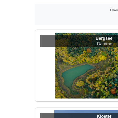
Über
Bergsee
Damme
Kloster