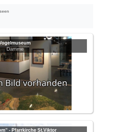
useen
Vogelmuseum
Damme
“ - Pfarrkirche St.Viktor