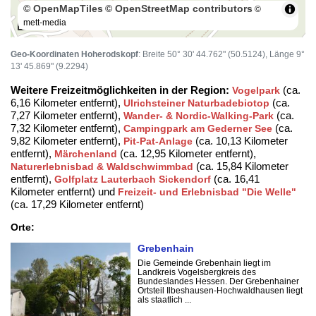
© OpenMapTiles
© OpenStreetMap contributors
©
mett-media
100 m
Geo-Koordinaten Hoherodskopf
: Breite 50° 30' 44.762" (50.5124), Länge 9°
13' 45.869" (9.2294)
Weitere Freizeitmöglichkeiten in der Region:
(ca.
Vogelpark
6,16 Kilometer entfernt),
(ca.
Ulrichsteiner Naturbadebiotop
7,27 Kilometer entfernt),
(ca.
Wander- & Nordic-Walking-Park
7,32 Kilometer entfernt),
(ca.
Campingpark am Gederner See
9,82 Kilometer entfernt),
(ca. 10,13 Kilometer
Pit-Pat-Anlage
entfernt),
(ca. 12,95 Kilometer entfernt),
Märchenland
(ca. 15,84 Kilometer
Naturerlebnisbad & Waldschwimmbad
entfernt),
(ca. 16,41
Golfplatz Lauterbach Sickendorf
Kilometer entfernt) und
Freizeit- und Erlebnisbad "Die Welle"
(ca. 17,29 Kilometer entfernt)
Orte:
Grebenhain
Die Gemeinde Grebenhain liegt im
Landkreis Vogelsbergkreis des
Bundeslandes Hessen. Der Grebenhainer
Ortsteil Ilbeshausen-Hochwaldhausen liegt
als staatlich ...