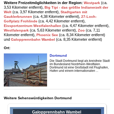
Weitere Freizeitmöglichkeiten in der Region:
(ca.
Westpark
3,53 Kilometer entfernt),
Big Tipi - das größte Indianerzelt der
(ca. 3,97 Kilometer entfernt),
Welt
Stadtgarten mit
(ca. 4,38 Kilometer entfernt),
Gauklerbrunnen
27-Loch-
(ca. 4,42 Kilometer entfernt),
Golfplatz Frohlinde
(ca. 4,47 Kilometer entfernt),
Eissportzentrum Westfalenhallen
(ca. 5,63 Kilometer entfernt),
(ca. 7,11
Westfalenpark
Zoo
Kilometer entfernt),
(ca. 8,34 Kilometer entfernt)
Phoenix See
und
(ca. 8,35 Kilometer entfernt)
Galopprennbahn Wambel
Ort:
Dortmund
Die Stadt Dortmund liegt als kreisfreie Stadt
im Bundesland Nordrhein-Westfalen.
Dortmund ist eine Großstadt mit Flughafen,
Hafen und einem internationalen ...
Weitere Sehenswürdigkeiten Dortmund
Galopprennbahn Wambel