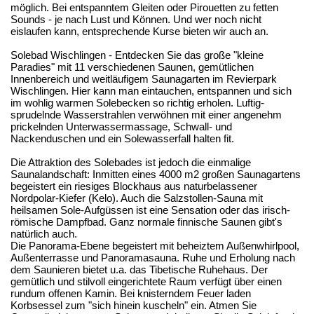
möglich. Bei entspanntem Gleiten oder Pirouetten zu fetten
Sounds - je nach Lust und Können. Und wer noch nicht
eislaufen kann, entsprechende Kurse bieten wir auch an.
Solebad Wischlingen - Entdecken Sie das große "kleine
Paradies" mit 11 verschiedenen Saunen, gemütlichen
Innenbereich und weitläufigem Saunagarten im Revierpark
Wischlingen. Hier kann man eintauchen, entspannen und sich
im wohlig warmen Solebecken so richtig erholen. Luftig-
sprudelnde Wasserstrahlen verwöhnen mit einer angenehm
prickelnden Unterwassermassage, Schwall- und
Nackenduschen und ein Solewasserfall halten fit.
Die Attraktion des Solebades ist jedoch die einmalige
Saunalandschaft: Inmitten eines 4000 m2 großen Saunagartens
begeistert ein riesiges Blockhaus aus naturbelassener
Nordpolar-Kiefer (Kelo). Auch die Salzstollen-Sauna mit
heilsamen Sole-Aufgüssen ist eine Sensation oder das irisch-
römische Dampfbad. Ganz normale finnische Saunen gibt's
natürlich auch.
Die Panorama-Ebene begeistert mit beheiztem Außenwhirlpool,
Außenterrasse und Panoramasauna. Ruhe und Erholung nach
dem Saunieren bietet u.a. das Tibetische Ruhehaus. Der
gemütlich und stilvoll eingerichtete Raum verfügt über einen
rundum offenen Kamin. Bei knisterndem Feuer laden
Korbsessel zum "sich hinein kuscheln" ein. Atmen Sie