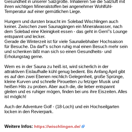
Gesundheit in unserer Salzgrotte. Inhalieren Sie die Salzluft mit
ihren wichtigen Mineralstoffen bei angenehmer Wohlfühl-
Temperatur auf einer gemütlichen Liege.
Hungern und dursten braucht im Solebad Wischlingen auch
keiner. Zwischen zwei Saunagängen ein Mineralwasser, nach
dem Solebad eine Kleinigkeit essen - das geht in Gerri"s Lounge
entspannt und lecker.
Gerade die Winterzeit ist für viele Saunaliebhaber Hochsaison
für Besuche. Da darf"s schon ruhig mal einen Besuch mehr sein
und schenken läßt man sich so einen Gesundheits- und
Erholungstag gerne.
Wem es in der Sauna zu heiß ist, wird sicherlich in der
attraktiven Eislaufhalle kühl genug bedient. Bis Anfang April gibt
es auf den zwei Ebenen reichlich Gelegenheit, große Sprünge,
kleine Kurven und schnelle Pirouetten zu fetziger Musik und
heißen Hits zu proben. Aber auch die, die lieber entspannt
gleiten und es ruhiger mögen, finden bei uns ihre Eiszeiten. Alles
ist möglich!
Auch der Adventure Golf - (18-Loch) und ein Hochseilgarten
locken in den Revierpark.
Weitere Infos:
https://wischlingen.de/