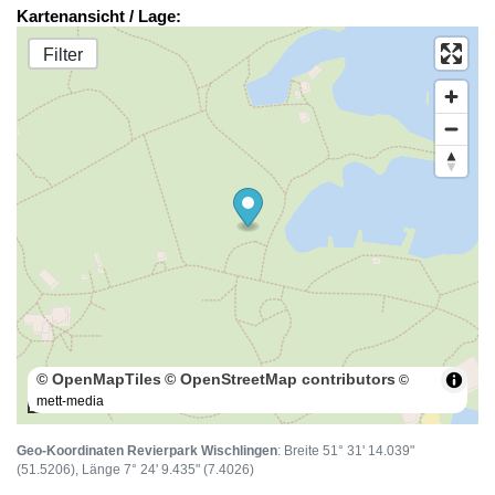
Kartenansicht / Lage:
Filter
© OpenMapTiles
© OpenStreetMap contributors
©
mett-media
100 m
Geo-Koordinaten Revierpark Wischlingen
: Breite 51° 31' 14.039"
(51.5206), Länge 7° 24' 9.435" (7.4026)