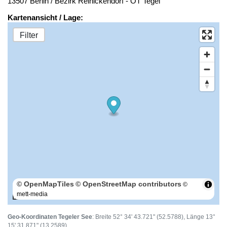
13507 Berlin / Bezirk Reinickendorf - OT Tegel
Kartenansicht / Lage:
Filter
© OpenMapTiles
© OpenStreetMap contributors
©
mett-media
100 m
Geo-Koordinaten Tegeler See
: Breite 52° 34' 43.721" (52.5788), Länge 13°
15' 31.871" (13.2589)