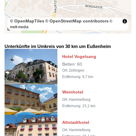
© OpenMapTiles
© OpenStreetMap contributors
©
mett-media
100 m
Unterkünfte im Umkreis von 30 km um Eußenheim
Hotel Vogelsang
Betten: 60
Ort: Zellingen
Entfernung: 9,7 km
Weinhotel
Ort: Hammelburg
Entfernung: 15,1 km
Altstadthotel
Ort: Hammelburg