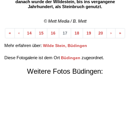
danach wurde der Wildestein, bis ins vergangene
Jahrhundert, als Steinbruch genutzt.
© Mett Media / B. Mett
Anfang
Vorherige
Nächste
End
«
‹
14
15
16
17
18
19
20
›
»
Mehr erfahren über:
Wilde Stein, Büdingen
Diese Fotogalerie ist dem Ort
zugeordnet.
Büdingen
Weitere Fotos Büdingen: