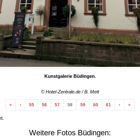
Kunstgalerie Büdingen.
© Hotel-Zentrale.de / B. Mett
Anfang
Vorherige
Nächste
End
«
‹
55
56
57
58
59
60
61
›
»
t.
Weitere Fotos Büdingen: