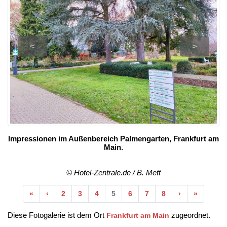
<
>
Impressionen im Außenbereich Palmengarten, Frankfurt am
Main.
© Hotel-Zentrale.de / B. Mett
Anfang
Vorherige
Nächste
Ende
«
‹
2
3
4
5
6
7
8
›
»
Diese Fotogalerie ist dem Ort
zugeordnet.
Frankfurt am Main