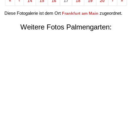
Anfang
Vorherige
Nächste
End
«
‹
14
15
16
17
18
19
20
›
»
Diese Fotogalerie ist dem Ort
zugeordnet.
Frankfurt am Main
Weitere Fotos Palmengarten: