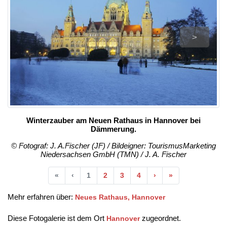
>
Winterzauber am Neuen Rathaus in Hannover bei
Dämmerung.
© Fotograf: J. A.Fischer (JF) / Bildeigner: TourismusMarketing
Niedersachsen GmbH (TMN) / J. A. Fischer
Anfang
Vorherige
Nächste
Ende
«
‹
1
2
3
4
›
»
Mehr erfahren über:
Neues Rathaus, Hannover
Diese Fotogalerie ist dem Ort
zugeordnet.
Hannover