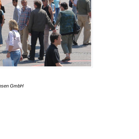
achsen GmbH
e