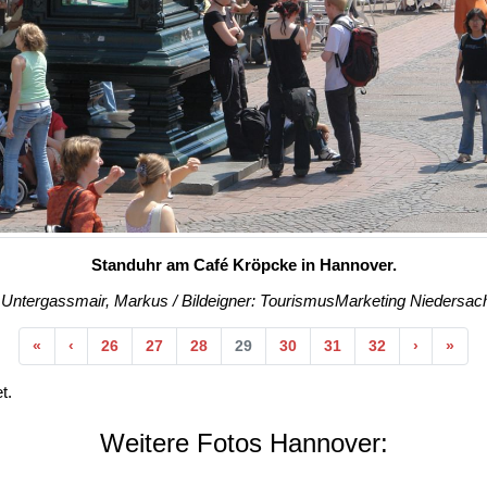
Standuhr am Café Kröpcke in Hannover.
: Untergassmair, Markus / Bildeigner: TourismusMarketing Nieders
Anfang
Vorherige
Nächste
End
«
‹
26
27
28
29
30
31
32
›
»
t.
Weitere Fotos Hannover: