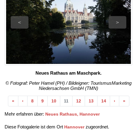
<
>
Neues Rathaus am Maschpark.
© Fotograf: Peter Hamel (PH) / Bildeigner: TourismusMarketing
Niedersachsen GmbH (TMN)
Anfang
Vorherige
Nächste
Ende
«
‹
8
9
10
11
12
13
14
›
»
Mehr erfahren über:
Neues Rathaus, Hannover
Diese Fotogalerie ist dem Ort
zugeordnet.
Hannover